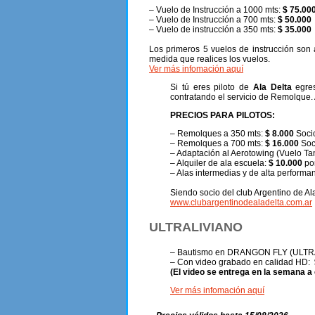
– Vuelo de Instrucción a 1000 mts:
$ 75.00
– Vuelo de Instrucción a 700 mts:
$ 50.000
– Vuelo de instrucción a 350 mts:
$ 35.000
Los primeros 5 vuelos de
instrucción son
medida que realices los vuelos.
Ver más infomación aquí
Si tú eres piloto de
Ala Delta
egres
contratando el servicio de Remolque. A
PRECIOS PARA PILOTOS:
– Remolques a 350 mts:
$ 8.000
Soci
– Remolques a 700 mts:
$ 16.000
Soc
– Adaptación al Aerotowing (Vuelo T
– Alquiler de ala escuela:
$ 10.000
por
– Alas intermedias y de alta performa
Siendo socio del club Argentino de Al
www.clubargentinodealadelta.com.ar
ULTRALIVIANO
– Bautismo en DRANGON FLY (ULT
–
Con video grabado en calidad HD:
(El video se entrega en la semana a
Ver más infomación aquí