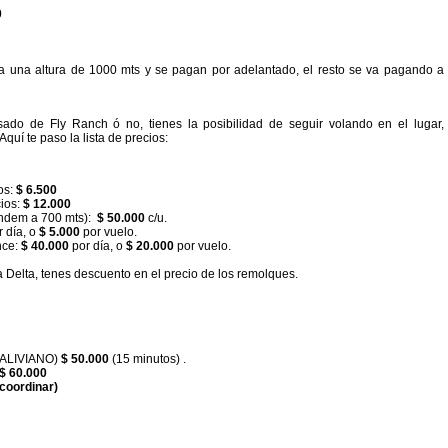
0
 a una altura de 1000 mts y se pagan por adelantado, el resto se va pagando a
ado de Fly Ranch ó no, tienes la posibilidad de seguir volando en el lugar,
quí te paso la lista de precios:
os:
$ 6.500
ios:
$ 12.000
andem a 700 mts):
$ 50.000
c/u.
 día, o
$ 5.000
por vuelo.
nce:
$ 40.000
por día, o
$ 20.000
por vuelo.
a Delta, tenes descuento en el precio de los remolques
.
RALIVIANO)
$ 50.000
(15 minutos) .
$ 60.000
 coordinar)