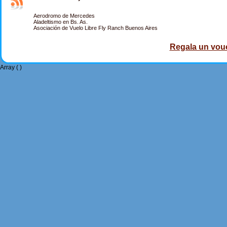
Aerodromo de Mercedes
Aladeltismo en Bs. As.
Asociación de Vuelo Libre Fly Ranch Buenos Aires
Regala un vouc
Array ( )